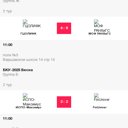
Группа Ж
2 тур
4 : 6
ГЦОЛИФК
МОФ РАНХиГС
11:00
поле №5
Варшавское шоссе 14 стр 14
БКУ-2025 Весна
Группа Б
2 тур
3 : 2
ИСПО-Максимус
FinUniver
11:00