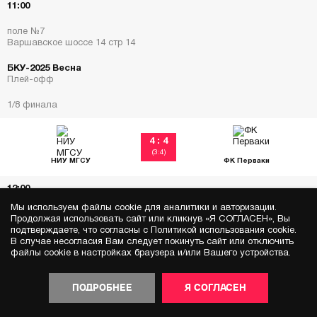
11:00
поле №7
Варшавское шоссе 14 стр 14
БКУ-2025 Весна
Плей-офф
1/8 финала
4 : 4
(3:4)
НИУ МГСУ
ФК Перваки
12:00
Мы используем файлы cookie для аналитики и авторизации.
поле №7
Продолжая использовать сайт или кликнув «Я СОГЛАСЕН», Вы
Варшавское шоссе 14 стр 14
подтверждаете, что согласны с Политикой использования cookie.
В случае несогласия Вам следует покинуть сайт или отключить
БКУ-2025 Весна
файлы cookie в настройках браузера и/или Вашего устройства.
Плей-офф
ПОДРОБНЕЕ
Я СОГЛАСЕН
1/8 финала