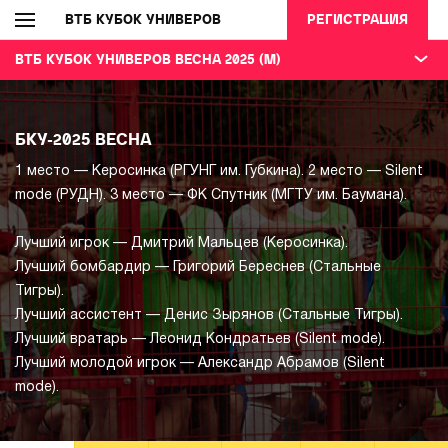
ВТБ КУБОК УНИВЕРОВ
РЕГИСТРАЦИЯ
ВТБ КУБОК УНИВЕРОВ ВЕСНА 2025 (М)
БКУ-2025 ВЕСНА
1 место — Керосинка (РГУНГ им. Губкина). 2 место — Silent
mode (РУДН). 3 место — ФК Спутник (МГТУ им. Баумана).
Лучший игрок — Дмитрий Мальцев (Керосинка).
Лучший бомбардир — Григорий Береснев (Стальные
Тигры).
Лучший ассистент — Денис Зырянов (Стальные Тигры).
Лучший вратарь — Леонид Кондратьев (Silent mode).
Лучший молодой игрок — Александр Абрамов (Silent
mode).