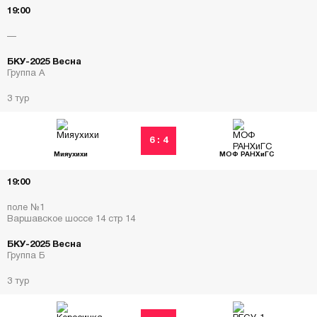
19:00
—
БКУ-2025 Весна
Группа А
3 тур
6 : 4
Мияухихи
МОФ РАНХиГС
19:00
поле №1
Варшавское шоссе 14 стр 14
БКУ-2025 Весна
Группа Б
3 тур