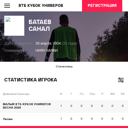
ВТБ КУБОК УНИВЕРОВ
РЕГИСТРАЦИЯ
БАТАЕВ
САНАЛ
Дата рождения:
26 марта 2004
(22 года)
Университет:
НИЯУ МИФИ
Статистика
СТАТИСТИКА ИГРОКА
Дивизион/команда
И
Г
Пн
10м
П
ЖК
КК
МАЛЫЙ ВТБ КУБОК УНИВЕРОВ
1
0
0
0
0
0
0
ВЕСНА 2026
1
0
0
0
0
0
0
Лисма