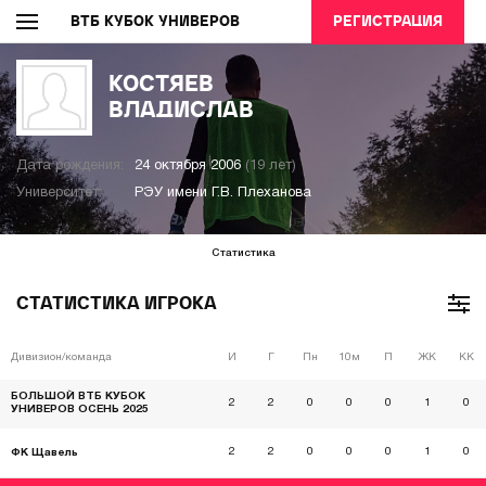
ВТБ КУБОК УНИВЕРОВ
РЕГИСТРАЦИЯ
КОСТЯЕВ
ВЛАДИСЛАВ
Дата рождения:
24 октября 2006
(19 лет)
Университет:
РЭУ имени Г.В. Плеханова
Статистика
СТАТИСТИКА ИГРОКА
Дивизион/команда
И
Г
Пн
10м
П
ЖК
КК
БОЛЬШОЙ ВТБ КУБОК
2
2
0
0
0
1
0
УНИВЕРОВ ОСЕНЬ 2025
2
2
0
0
0
1
0
ФК Щавель