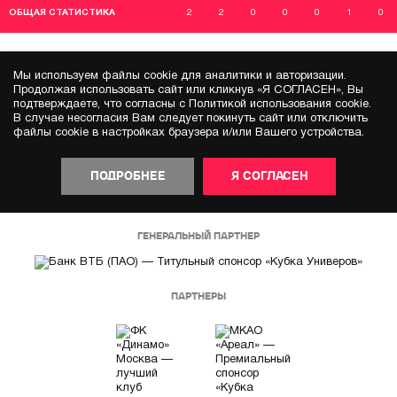
ОБЩАЯ СТАТИСТИКА
2
2
0
0
0
1
0
Мы используем файлы cookie для аналитики и авторизации.
Продолжая использовать сайт или кликнув «Я СОГЛАСЕН», Вы
подтверждаете, что согласны с Политикой использования cookie.
В случае несогласия Вам следует покинуть сайт или отключить
файлы cookie в настройках браузера и/или Вашего устройства.
ПОДРОБНЕЕ
Я СОГЛАСЕН
ГЕНЕРАЛЬНЫЙ ПАРТНЕР
ПАРТНЕРЫ