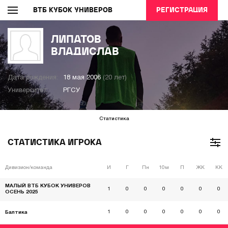
ВТБ КУБОК УНИВЕРОВ
РЕГИСТРАЦИЯ
ЛИПАТОВ
ВЛАДИСЛАВ
Дата рождения:
18 мая 2006
(20 лет)
Университет:
РГСУ
Статистика
СТАТИСТИКА ИГРОКА
Дивизион/команда
И
Г
Пн
10м
П
ЖК
КК
МАЛЫЙ ВТБ КУБОК УНИВЕРОВ
1
0
0
0
0
0
0
ОСЕНЬ 2025
1
0
0
0
0
0
0
Балтика