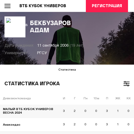
ВТБ КУБОК УНИВЕРОВ
РЕГИСТРАЦИЯ
БЕКБУЗАРОВ
АДАМ
Дата рождения:
11 сентября 2006
(19 лет)
Университет:
РГСУ
Статистика
СТАТИСТИКА ИГРОКА
Дивизион/команда
И
Г
Пн
10м
П
ЖК
КК
МАЛЫЙ ВТБ КУБОК УНИВЕРОВ
3
2
0
0
3
1
0
ВЕСНА 2024
3
2
0
0
3
1
0
Анакондас