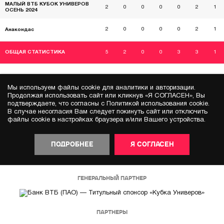
МАЛЫЙ ВТБ КУБОК УНИВЕРОВ
2
0
0
0
0
2
1
ОСЕНЬ 2024
2
0
0
0
0
2
1
Анакондас
ОБЩАЯ СТАТИСТИКА
5
2
0
0
3
3
1
Мы используем файлы cookie для аналитики и авторизации.
Продолжая использовать сайт или кликнув «Я СОГЛАСЕН», Вы
подтверждаете, что согласны с Политикой использования cookie.
В случае несогласия Вам следует покинуть сайт или отключить
файлы cookie в настройках браузера и/или Вашего устройства.
ПОДРОБНЕЕ
Я СОГЛАСЕН
ГЕНЕРАЛЬНЫЙ ПАРТНЕР
ПАРТНЕРЫ