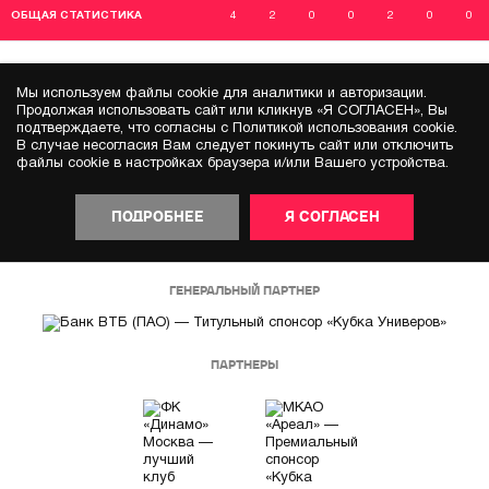
ОБЩАЯ СТАТИСТИКА
4
2
0
0
2
0
0
Мы используем файлы cookie для аналитики и авторизации.
Продолжая использовать сайт или кликнув «Я СОГЛАСЕН», Вы
подтверждаете, что согласны с Политикой использования cookie.
В случае несогласия Вам следует покинуть сайт или отключить
файлы cookie в настройках браузера и/или Вашего устройства.
ПОДРОБНЕЕ
Я СОГЛАСЕН
ГЕНЕРАЛЬНЫЙ ПАРТНЕР
ПАРТНЕРЫ