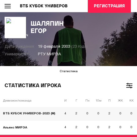
ВТБ КУБОК УНИВЕРОВ
РЕГИСТРАЦИЯ
ШАЛЯПИН
ЕГОР
Дата рождения:
19 февраля 2003
(23 года)
Университет:
РТУ МИРЭА
Статистика
СТАТИСТИКА ИГРОКА
Дивизион/команда
И
Г
Пн
10м
П
ЖК
КК
ВТБ КУБОК УНИВЕРОВ-2023 (М)
4
2
0
0
2
0
0
4
2
0
0
2
0
0
Альянс МИРЭА