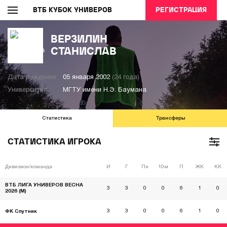
ВТБ КУБОК УНИВЕРОВ
РЕГИСТРАЦИЯ
ВЕРЗИЛИН
СТАНИСЛАВ
Дата рождения:
05 января 2002
(24 года)
Университет:
МГТУ имени Н.Э. Баумана
Статистика
Трансферы
СТАТИСТИКА ИГРОКА
Дивизион/команда
И
Г
Пн
10м
П
ЖК
КК
ВТБ ЛИГА УНИВЕРОВ ВЕСНА
3
3
0
0
6
1
0
2026 (М)
3
3
0
0
6
1
0
ФК Спутник