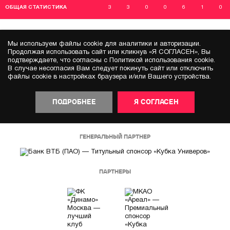
ОБЩАЯ СТАТИСТИКА
3
3
0
0
6
1
0
Мы используем файлы cookie для аналитики и авторизации.
Продолжая использовать сайт или кликнув «Я СОГЛАСЕН», Вы
подтверждаете, что согласны с Политикой использования cookie.
В случае несогласия Вам следует покинуть сайт или отключить
файлы cookie в настройках браузера и/или Вашего устройства.
ПОДРОБНЕЕ
Я СОГЛАСЕН
ГЕНЕРАЛЬНЫЙ ПАРТНЕР
ПАРТНЕРЫ