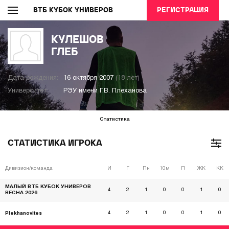
ВТБ КУБОК УНИВЕРОВ
РЕГИСТРАЦИЯ
КУЛЕШОВ
ГЛЕБ
Дата рождения:
16 октября 2007
(18 лет)
Университет:
РЭУ имени Г.В. Плеханова
Статистика
СТАТИСТИКА ИГРОКА
Дивизион/команда
И
Г
Пн
10м
П
ЖК
КК
МАЛЫЙ ВТБ КУБОК УНИВЕРОВ
4
2
1
0
0
1
0
ВЕСНА 2026
4
2
1
0
0
1
0
Plekhanovites