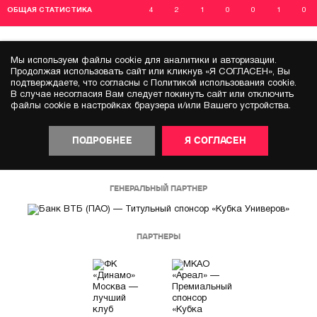
ОБЩАЯ СТАТИСТИКА
4
2
1
0
0
1
0
Мы используем файлы cookie для аналитики и авторизации.
Продолжая использовать сайт или кликнув «Я СОГЛАСЕН», Вы
подтверждаете, что согласны с Политикой использования cookie.
В случае несогласия Вам следует покинуть сайт или отключить
файлы cookie в настройках браузера и/или Вашего устройства.
ПОДРОБНЕЕ
Я СОГЛАСЕН
ГЕНЕРАЛЬНЫЙ ПАРТНЕР
ПАРТНЕРЫ