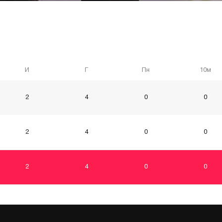
И
Г
Пн
10м
2
4
0
0
2
4
0
0
2
4
0
0