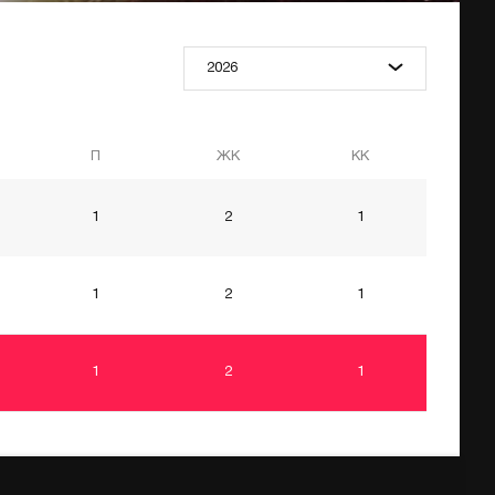
2026
П
ЖК
КК
1
2
1
1
2
1
1
2
1