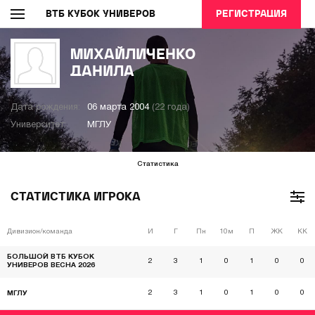
ВТБ КУБОК УНИВЕРОВ
РЕГИСТРАЦИЯ
МИХАЙЛИЧЕНКО
ДАНИЛА
Дата рождения:
06 марта 2004
(22 года)
Университет:
МГЛУ
Статистика
СТАТИСТИКА ИГРОКА
Дивизион/команда
И
Г
Пн
10м
П
ЖК
КК
БОЛЬШОЙ ВТБ КУБОК
2
3
1
0
1
0
0
УНИВЕРОВ ВЕСНА 2026
2
3
1
0
1
0
0
МГЛУ