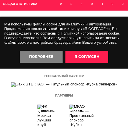
ОБЩАЯ СТАТИСТИКА
2
3
1
0
1
0
0
Мы используем файлы cookie для аналитики и авторизации.
Продолжая использовать сайт или кликнув «Я СОГЛАСЕН», Вы
подтверждаете, что согласны с Политикой использования cookie.
В случае несогласия Вам следует покинуть сайт или отключить
файлы cookie в настройках браузера и/или Вашего устройства.
ПОДРОБНЕЕ
Я СОГЛАСЕН
ГЕНЕРАЛЬНЫЙ ПАРТНЕР
ПАРТНЕРЫ