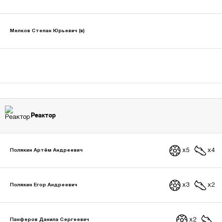
Мелков Степан Юрьевич (в)
Реактор
x5
x4
Полякин Артём Андреевич
x3
x2
Полякин Егор Андреевич
x2
Панферов Данила Сергеевич