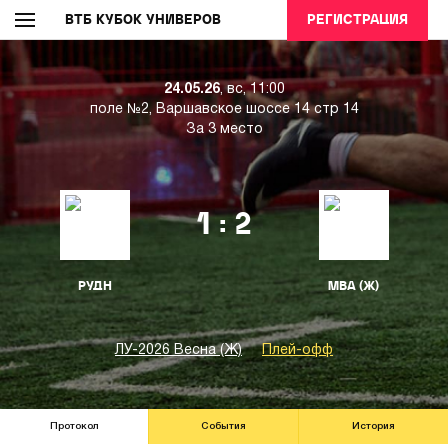
ВТБ КУБОК УНИВЕРОВ
РЕГИСТРАЦИЯ
24.05.26
, вс, 11:00
поле №2, Варшавское шоссе 14 стр 14
За 3 место
1 : 2
РУДН
МВА (Ж)
ЛУ-2026 Весна (Ж)
Плей-офф
Протокол
События
История